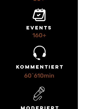
Events
​160+
kommentiert
60`610min
moderiert