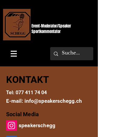
SPEAKERSCHEGG
Event-Moderator/Speaker
Sportkommentator
KONTAKT
Tel:
077 411 74 04
E-mail:
info@speakerschegg.ch
Social Media
speakerschegg